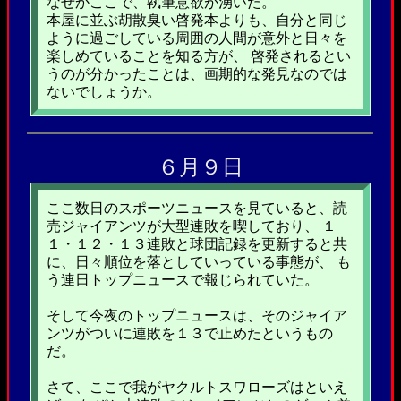
なぜかここで、執筆意欲が湧いた。
本屋に並ぶ胡散臭い啓発本よりも、自分と同じ
ように過ごしている周囲の人間が意外と日々を
楽しめていることを知る方が、 啓発されるとい
うのが分かったことは、画期的な発見なのでは
ないでしょうか。
６月９日
ここ数日のスポーツニュースを見ていると、読
売ジャイアンツが大型連敗を喫しており、 １
１・１２・１３連敗と球団記録を更新すると共
に、日々順位を落としていっている事態が、 も
う連日トップニュースで報じられていた。
そして今夜のトップニュースは、そのジャイア
ンツがついに連敗を１３で止めたというもの
だ。
さて、ここで我がヤクルトスワローズはといえ