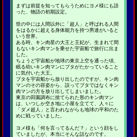
まずは前提を知ってもらうためにヨメ様にも語
った、物語の初期設定。
世の中には人間以外に「超人」と呼ばれる人間
をはるかに超える身体能力を持つ男達がいると
いう世界。
ある時、キン肉星の大王と王妃が、生まれて間
もないキン肉マンを乗せた宇宙船で旅行に出ま
した。
ちょうど宇宙船が地球の東京上空を通った頃、
眠る幼いキン肉マンにブタがたかっていること
に気付いた大王。
ブタを宇宙船から放り出したのですが、キン肉
マンのその容姿から、誤ってブタではなくキン
肉マンの方を放り出してしまいました。
東京の田園調布に捨てられた形のキン肉マン
は、いつしか空き地に小屋を立てて、人々に
「ダメ超人」と言われながらも地球の平和のた
めに戦っていました。
ヨメ様も「何を言ってるんだ？」という顔をし
ていましたが、本当にそんな話なのです。