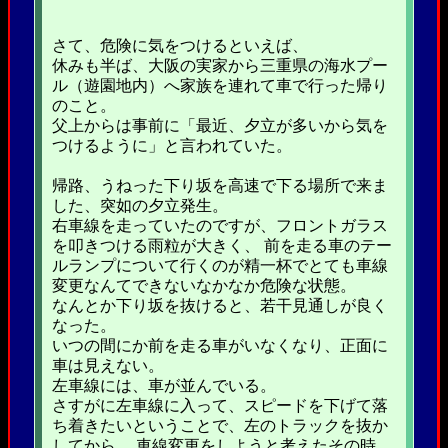
さて、危険に気をつけるといえば、
休みも半ば、大阪の実家から三重県の海水プー
ル（遊園地内）へ家族を連れて車で行った帰り
のこと。
父上からは事前に「最近、夕立が多いから気を
つけるように」と言われていた。
帰路、うねった下り坂を高速で下る場所で来ま
した、突如の夕立発生。
右車線を走っていたのですが、フロントガラス
を叩きつける雨粒が大きく、 前を走る車のテー
ルランプについて行くのが精一杯でとても車線
変更なんてできないなかなか危険な状態。
なんとか下り坂を抜けると、若干見通しが良く
なった。
いつの間にか前を走る車がいなくなり、正面に
車は見えない。
左車線には、車が並んでいる。
さすがに左車線に入って、スピードを下げて落
ち着きたいということで、左のトラックを抜か
してから、 車線変更をしようと考えたその時。