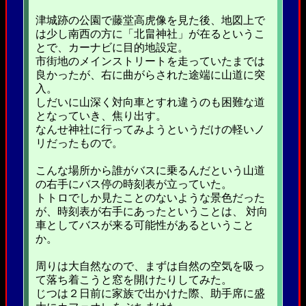
津城跡の公園で藤堂高虎像を見た後、地図上で
は少し南西の方に「北畠神社」が在るというこ
とで、カーナビに目的地設定。
市街地のメインストリートを走っていたまでは
良かったが、右に曲がらされた途端に山道に突
入。
しだいに山深く対向車とすれ違うのも困難な道
となっていき、焦り出す。
なんせ神社に行ってみようというだけの軽いノ
リだったもので。
こんな場所から誰がバスに乗るんだという山道
の右手にバス停の時刻表が立っていた。
トトロでしか見たことのないような景色だった
が、時刻表が右手にあったということは、 対向
車としてバスが来る可能性があるということ
か。
周りは大自然なので、まずは自然の空気を吸っ
て落ち着こうと窓を開けたりしてみた。
じつは２日前に家族で出かけた際、助手席に盛