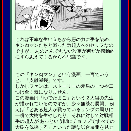
これは不幸な生い立ちから悪の力に手を染め、
キン肉マンたちと戦った敵超人へのセリフなの
ですが、 あのとんでもない設定が何だか感動的
にすら思えてくるから不思議です。
この『キン肉マン』という漫画、一言でいう
と、「支離滅裂」です。
しかしファンは、ストーリーの矛盾の一つや二
つは全く気になりません。
この漫画は「ゆでたまご」という２人組の先生
が描かれているのですが、少々無茶な展開、 例
えば「とある超人が戦っているリングの周りに
一瞬で大樹を生やしたり、それに対して対戦相
手の超人が あっという間にチョップですべての
大樹を伐採する」といった謎な試合展開を見せ