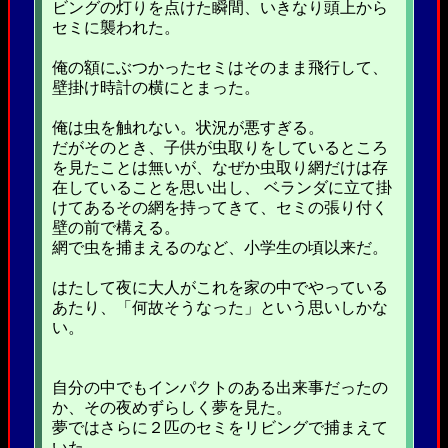
ビングの灯りを点けた瞬間、いきなり頭上から
セミに襲われた。
俺の額にぶつかったセミはそのまま飛行して、
壁掛け時計の横にとまった。
俺は虫を触れない。状況が悪すぎる。
だがそのとき、子供が虫取りをしているところ
を見たことは無いが、なぜか虫取り網だけは存
在していることを思い出し、 ベランダに立て掛
けてあるその網を持ってきて、セミの張り付く
壁の前で構える。
網で虫を捕まえるのなど、小学生の頃以来だ。
はたして夜に大人がこれを家の中でやっている
あたり、「何故そうなった」という思いしかな
い。
自分の中でもインパクトのある出来事だったの
か、その夜めずらしく夢を見た。
夢ではさらに２匹のセミをリビングで捕まえて
いた。