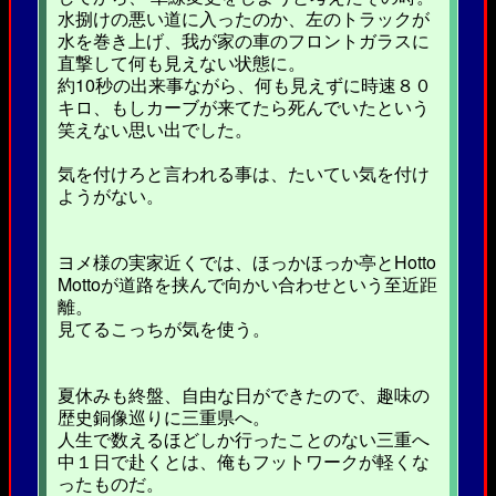
水捌けの悪い道に入ったのか、左のトラックが
水を巻き上げ、我が家の車のフロントガラスに
直撃して何も見えない状態に。
約10秒の出来事ながら、何も見えずに時速８０
キロ、もしカーブが来てたら死んでいたという
笑えない思い出でした。
気を付けろと言われる事は、たいてい気を付け
ようがない。
ヨメ様の実家近くでは、ほっかほっか亭とHotto
Mottoが道路を挟んで向かい合わせという至近距
離。
見てるこっちが気を使う。
夏休みも終盤、自由な日ができたので、趣味の
歴史銅像巡りに三重県へ。
人生で数えるほどしか行ったことのない三重へ
中１日で赴くとは、俺もフットワークが軽くな
ったものだ。