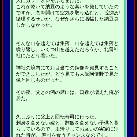
大にカフェオレをぶちまけた。
これが乾いて納豆のような臭いを発していたの
ですが、窓を開けて空気を取り込むと、 空気が
循環するせいか、なぜかさらに増幅した納豆臭
しかしなかった。
そんな山を越えては集落、山を越えては集落と
繰り返し、いくつ山を越えただろうか、北畠神
社にたどり着いた。
神社の境内にてお目当ての銅像を発見すること
ができましたが、どう見ても大阪阿倍野で見た
像と同じものだった。
その夜、父との酒の席には、口数が増えた俺が
居た。
久しぶりに父上と回転寿司に行った。
刺身を食えない嫁と、酢飯を食えない子供と暮
らしているので、里帰りしてお互いの実家に別
れた時が、 寿司を食うチャンスなのです。