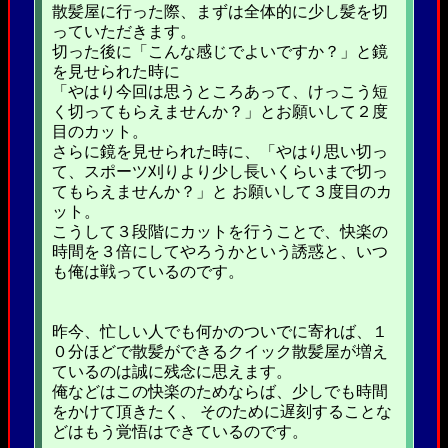
散髪屋に行った際、まずは全体的に少し髪を切
っていただきます。
切った後に「こんな感じでよいですか？」と鏡
を見せられた時に
「やはり今回は思うところあって、けっこう短
く切ってもらえませんか？」とお願いして２度
目のカット。
さらに鏡を見せられた時に、「やはり思い切っ
て、スポーツ刈りより少し長いくらいまで切っ
てもらえませんか？」と お願いして３度目のカ
ット。
こうして３段階にカットを行うことで、快楽の
時間を３倍にしてやろうかという誘惑と、いつ
も俺は戦っているのです。
昨今、忙しい人でも何かのついでに寄れば、１
０分ほどで散髪ができるクイック散髪屋が増え
ているのは誠に残念に思えます。
俺などはこの快楽のためならば、少しでも時間
をかけて頂きたく、 そのために遅刻することな
どはもう覚悟はできているのです。