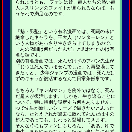
られようとも、 ファンは皆、超人たちの熱い超
人レスリングのファイトが見られるならば、も
うそれで満足なのです。
『魁・男塾』という有名漫画では、死闘の末に
絶命したキャラを、王大人（ワンターレン）と
いう人物があっさり生き返らせてしまうので、
「あの激闘は何だったんだ」と思われたのは有
名な話です。
別の有名漫画では、死んだはずのアバン先生が
「じつは死んでいませんでした」と再登場して
きたりと、 少年ジャンプの漫画では、死んだは
ずのキャラが復活するなんて日常茶飯事です。
もちろん『キン肉マン』も例外ではなく、死ん
だ超人が復活します。 しかも、生き返ることに
ついて、特に特別な設定すら何もありません。
ゆで先生が新しいシリーズで描きたいと思った
なら、たとえそれが過去に敗れて死んだはずの
超人であっても、しれっと登場してきます。
そんな時にもファンはもちろん、「ああ、ゆで
先生、またやったな」と、細かい事は気にせず