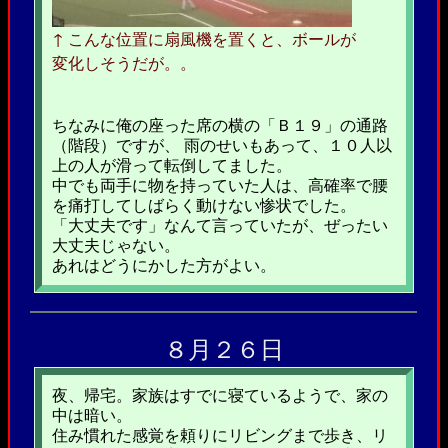
↑ こんな位置に扇風機を置くと、ボールが
変化しそうだが。。
ちなみに俺の座った席の横の「Ｂ１９」の通路
（階段）ですが、 雨のせいもあって、１０人以
上の人が滑って転倒してました。
中でも両手に物を持っていた人は、高確率で腰
を痛打してしばらく動けない惨状でした。
「大丈夫です」なんて言っていたが、ぜったい
大丈夫じゃない。
あれはどうにかした方がよい。
８月２６日
夜、帰宅。家族はすでに寝ているようで、家の
中は暗い。
住み慣れた感覚を頼りにリビングまで歩き、リ