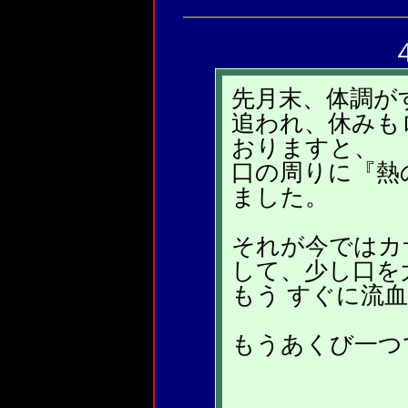
先月末、体調が
追われ、休みも
おりますと、
口の周りに『熱
ました。
それが今ではカ
して、少し口を
もう すぐに流
もうあくび一つ