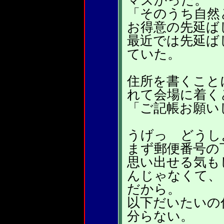
「そのうち自然
お得意の先延ば
最近では先延ば
ていた。
住所を書くこと
れて会場に着く
「ご記帳お願い
うげっ どうし
まず郵便番号の
思い出せる気も
んじゃなくて、
だから。
以下だいたいの
分らない。