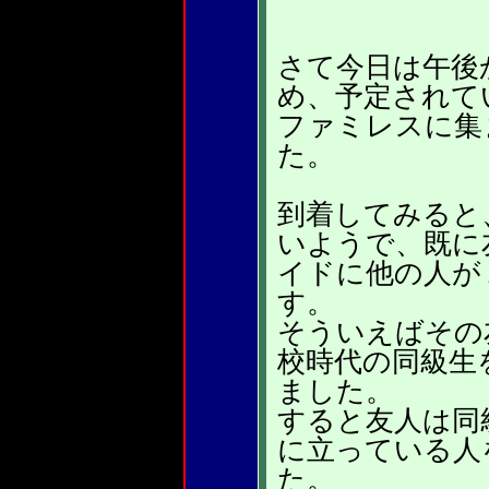
さて今日は午後
め、予定されて
ファミレスに集
た。
到着してみると
いようで、既に
イドに他の人が
す。
そういえばその
校時代の同級生
ました。
すると友人は同
に立っている人
た。