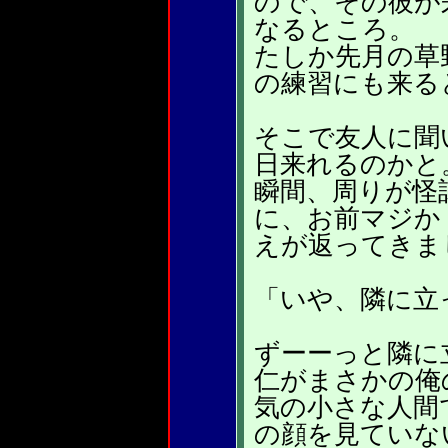
ので、その彼が
なるところ。
たしか先月の草
の練習にも来る
そこで友人に聞
日来れるのかと
瞬間、周りが怪
に、お前マジか
えが返ってきま
「いや、隣に立
ずーーっと隣に
仁がまさかの俺
気の小さな人間
の顔を見ていな