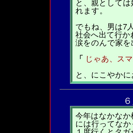
と、親としては
れます。
でもね、男は7
社会へ出て行か
涙をのんで家を
「
じゃあ、スマ
と、にこやかに
６
今年はなかなか
には行ってなか
１度行くとタガ