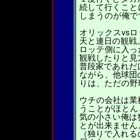
続して行くこと
しまうのが俺で
オリックスvsロ
天と連日の観戦
ロッテ側に入っ
観戦したりと見
普段家であれだ
ながら、他球団
りは、ただの野
ウチの会社は業
うことがほとん
気の小さい俺は
とが出来ません
（独りで入れる