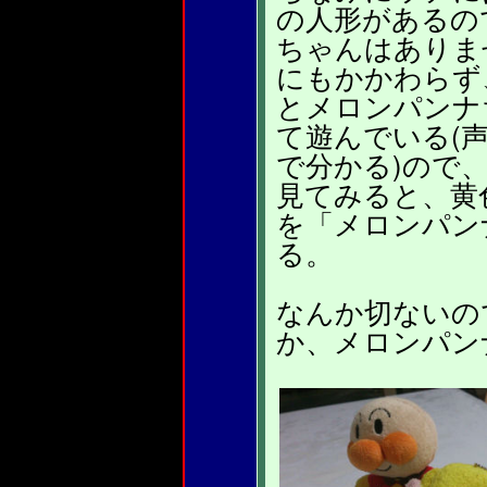
の人形があるの
ちゃんはありま
にもかかわらず
とメロンパンナ
て遊んでいる(
で分かる)ので
見てみると、黄
を「メロンパン
る。
なんか切ないの
か、メロンパン