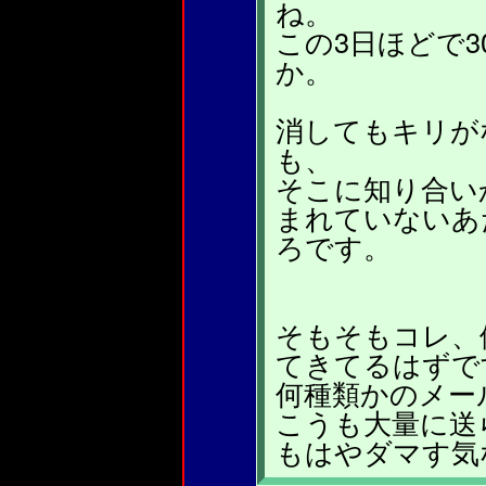
ね。
この3日ほどで3
か。
消してもキリが
も、
そこに知り合い
まれていないあ
ろです。
そもそもコレ、
てきてるはずで
何種類かのメー
こうも大量に送
もはやダマす気