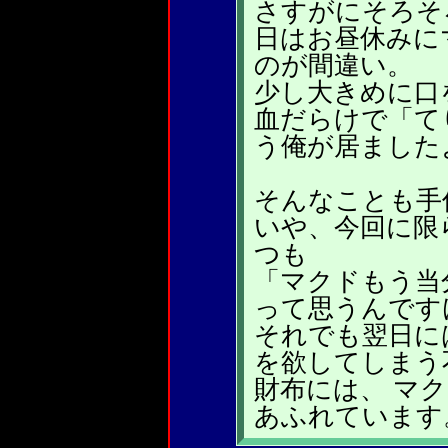
さすがにそろそ
日はお昼休みに
のが間違い。
少し大きめに口
血だらけで「て
う俺が居ました
そんなことも手
いや、今回に限
つも
「マクドもう当
って思うんです
それでも翌日に
を欲してしまう
財布には、 マ
あふれています