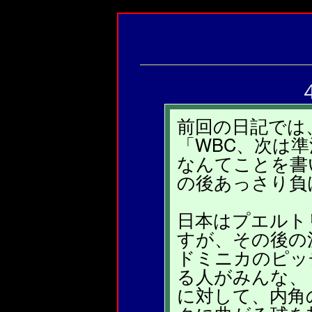
前回の日記では
「WBC、次は
なんてことを書
の後あっさり負
日本はプエルト
すが、その後の
ドミニカのピッ
る人がみんな、
に対して、内角