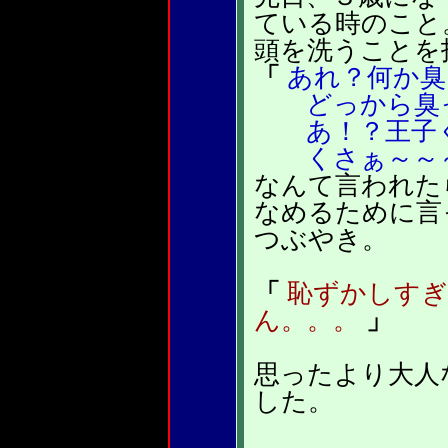
ている時のこと
頭を洗うことを
「
あれ？何か臭
どっから臭っ
あ！？王子く
くさぁ～～
なんて言われた
なめるために言
つぶやき。
「
恥ずかしすぎ
ん。。。
」
思ったより大人
した。