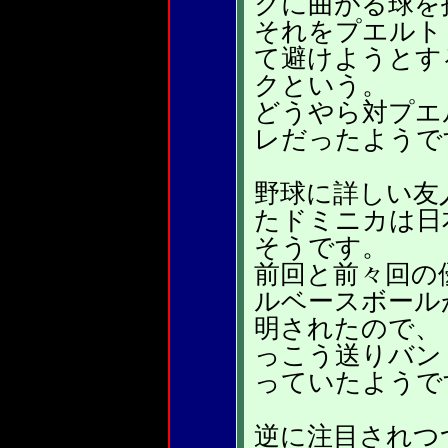
クに曲がる球を
それをプエルト
て避けようとす
クという。
どうやら対プエ
レだったようで
野球に詳しい友
たドミニカは日
そうです。
前回と前々回の
ルベースボール
明されたので、
っこう送りバン
っていたようで
逆に注目されつ