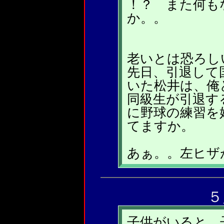
！？ また何も
か。。
老いとは恐ろし
先日、引退して
いた松井は、俺
同級生が引退す
に野球の練習を
てますか。
あぁ。。左ヒザ
５
子供がいると、