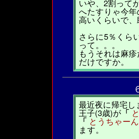
いや、2割って
へたすりゃ今年
高いくらいで、
さらに5％くら
って。。。
もうそれは麻疹
だけですか。
最近夜に帰宅し
王子(3歳)が
「
「
とうちゃーん
ます。